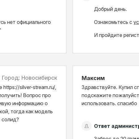
Добрый день.
сь нет официального
Ознакомьтесь с
у
"
И пройдите регис
Город: Новосибирск
Максим
tps://silver-stream.ru/,
Здравствуйте. Купил сп
 получить! Вопрос про
подскажите пожалуйста
чивую информацию о
использовать. спасибо
кой, тогда как модель
и солид?
Ответ админист
Заброс до 20 грам