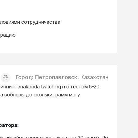
словиями
сотрудничества
трацию
Город: Петропавловск. Казахстан
иннинг anakonda twitching n с тестом 5-20
 воблеры до скольки грамм могу
ратора:
м, линейная проводка так же до 20 грамм. По