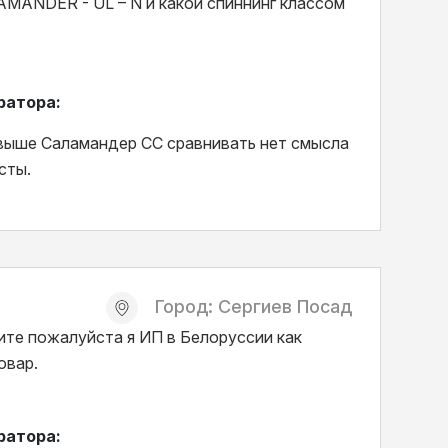
MANDER - UL – N и какой спиннинг классом
ратора:
выше Саламандер СС сравнивать нет смысла
сты.
Город: Сергиев Посад
те пожалуйста я ИП в Белоруссии как
овар.
ратора: