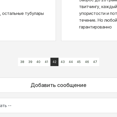
твитчингу, кажды
ы, остальные тубулары
упористости и пот
течение. Но любой
гарантированно
38
39
40
41
42
43
44
45
46
47
Добавить сообщение