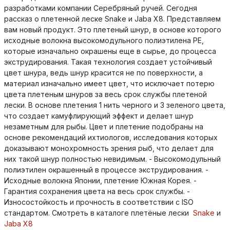
разработками компании Серебряный ручей. Сегодня
рассказ о плетенной леске Snake и Jaba X8. Представляем
вам новый продукт. Это плетеный шнур, в основе которого
исходные волокна высокомодульного полиэтилена PE,
которые изначально окрашены еще в сырье, до процесса
экструдирования. Такая технология создает устойчивый
цвет шнура, ведь шнур красится не по поверхности, а
материал изначально имеет цвет, что исключает потерю
цвета плетеным шнуров за весь срок службы плетеной
лески. В основе плетения 1 нить черного и 3 зеленого цвета,
что создает камуфлирующий эффект и делает шнур
незаметным для рыбы. Цвет и плетение подобраны на
основе рекомендаций ихтиологов, исследования которых
доказывают монохромность зрения рыб, что делает для
них такой шнур полностью невидимым. - Высокомодульный
полиэтилен окрашенный в процессе экструдирования. -
Исходные волокна Японии, плетение Южная Корея. -
Гарантия сохранения цвета на весь срок службы. -
Износостойкость и прочность в соответствии с ISO
стандартом. Смотреть в каталоге плетёные лески
Snake
и
Jaba X8