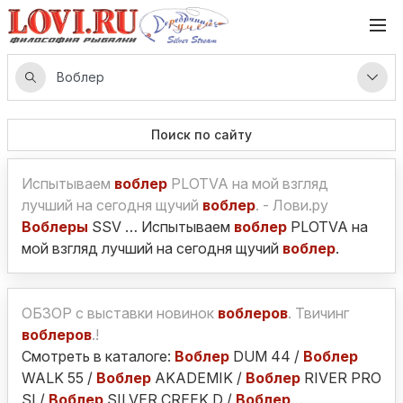
Поиск по сайту
Испытываем
воблер
PLOTVA на мой взгляд
лучший на сегодня щучий
воблер
. - Лови.ру
Воблеры
SSV … Испытываем
воблер
PLOTVA на
мой взгляд лучший на сегодня щучий
воблер
.
ОБЗОР с выставки новинок
воблеров
. Твичинг
воблеров
.!
Смотреть в каталоге:
Воблер
DUM 44 /
Воблер
WALK 55 /
Воблер
AKADEMIK /
Воблер
RIVER PRO
SI /
Воблер
SILVER CREEK D /
Воблер
…