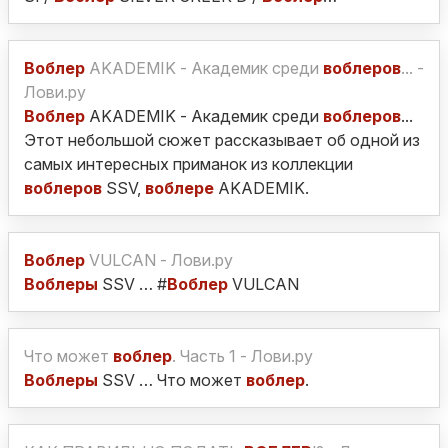
Воблер
AKADEMIK - Академик среди
воблеров
... -
Лови.ру
Воблер
AKADEMIK - Академик среди
воблеров
...
Этот небольшой сюжет рассказывает об одной из
самых интересных приманок из коллекции
воблеров
SSV,
воблере
AKADEMIK.
Воблер
VULCAN - Лови.ру
Воблеры
SSV … #
Воблер
VULCAN
Что может
воблер
. Часть 1 - Лови.ру
Воблеры
SSV … Что может
воблер
.