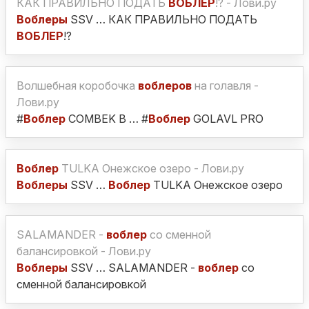
КАК ПРАВИЛЬНО ПОДАТЬ
ВОБЛЕР
!? - Лови.ру
Воблеры
SSV … КАК ПРАВИЛЬНО ПОДАТЬ
ВОБЛЕР
!?
Волшебная коробочка
воблеров
на голавля -
Лови.ру
#
Воблер
COMBEK B … #
Воблер
GOLAVL PRO
Воблер
TULKA Онежское озеро - Лови.ру
Воблеры
SSV …
Воблер
TULKA Онежское озеро
SALAMANDER -
воблер
со сменной
балансировкой - Лови.ру
Воблеры
SSV … SALAMANDER -
воблер
со
сменной балансировкой