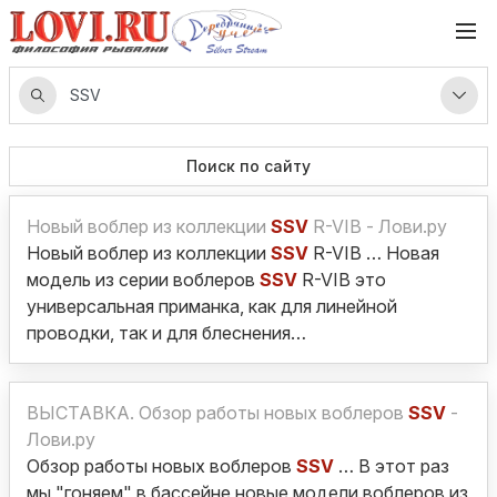
Поиск по сайту
Новый воблер из коллекции
SSV
R-VIB - Лови.ру
Новый воблер из коллекции
SSV
R-VIB … Новая
модель из серии воблеров
SSV
R-VIB это
универсальная приманка, как для линейной
проводки, так и для блеснения…
ВЫСТАВКА. Обзор работы новых воблеров
SSV
-
Лови.ру
Обзор работы новых воблеров
SSV
… В этот раз
мы "гоняем" в бассейне новые модели воблеров из