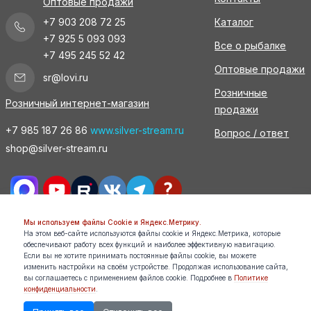
Оптовые продажи
+7 903 208 72 25
Каталог
+7 925 5 093 093
Все о рыбалке
+7 495 245 52 42
Оптовые продажи
sr@lovi.ru
Розничные
Розничный интернет-магазин
продажи
+7 985 187 26 86
www.silver-stream.ru
Вопрос / ответ
shop@silver-stream.ru
Мы используем файлы Cookie и Яндекс.Метрику.
На этом веб-сайте используются файлы cookie и Яндекс.Метрика, которые
Все права защищены. Silver Stream 2026. При копировании
обеспечивают работу всех функций и наиболее эффективную навигацию.
материалов ссылка на данный источник обязательна.
Если вы не хотите принимать постоянные файлы cookie, вы можете
изменить настройки на своём устройстве. Продолжая использование сайта,
Сделано в KS
вы соглашаетесь с применением файлов cookie. Подробнее в
Политике
конфиденциальности
.
0