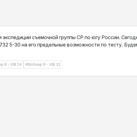
 экспедиции съемочной группы СР по югу России. Сегод
0 732 5-30 на его предельные возможности по тесту. Буд
р R - VIB 24
#Воблер R - VIB 32