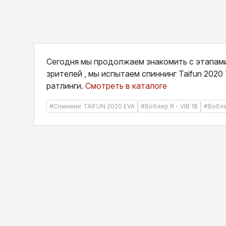
Сегодня мы продолжаем знакомить с этапами
зрителей , мы испытаем спиннинг Taifun 202
ратлинги.
Смотреть в каталоге
#Спиннинг TAIFUN 2020 EVA
#Воблер R - VIB 18
#Вобле