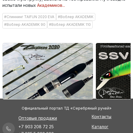
испытали новых
Академиков...
#Спиннинг TAIFUN 2020 EVA
#Воблер AKADEMIK
#Воблер AKADEMIK 90
#Воблер AKADEMIK 110
Официальный портал ТД «Серебряный ручей»
Контакты
Оптовые продажи
+7 903 208 72 25
Каталог