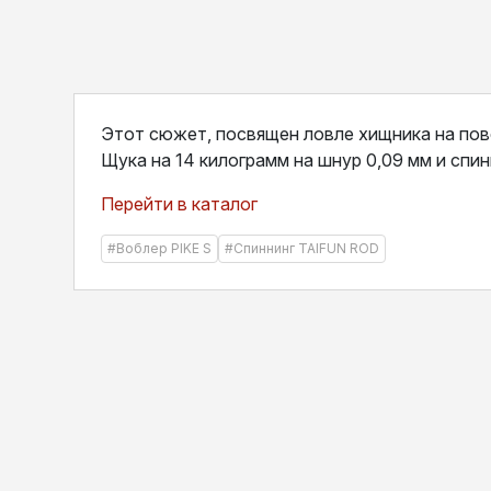
Этот сюжет, посвящен ловле хищника на пове
Щука на 14 килограмм на шнур 0,09 мм и спи
П
ерейти в каталог
#Воблер PIKE S
#Спиннинг TAIFUN ROD