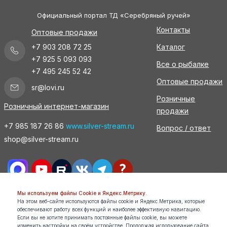
Официальный портал ТД «Серебряный ручей»
Контакты
Оптовые продажи
+7 903 208 72 25
Каталог
+7 925 5 093 093
Все о рыбалке
+7 495 245 52 42
Оптовые продажи
sr@lovi.ru
Розничные
Розничный интернет-магазин
продажи
+7 985 187 26 86
www.silver-stream.ru
Вопрос / ответ
shop@silver-stream.ru
Мы используем файлы Cookie и Яндекс.Метрику.
На этом веб-сайте используются файлы cookie и Яндекс.Метрика, которые
Все права защищены. Silver Stream 2026. При копировании
обеспечивают работу всех функций и наиболее эффективную навигацию.
материалов ссылка на данный источник обязательна.
Если вы не хотите принимать постоянные файлы cookie, вы можете
изменить настройки на своём устройстве. Продолжая использование сайта,