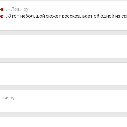
ов
... - Лови.ру
ов
... Этот небольшой сюжет рассказывает об одной из с
Лови.ру