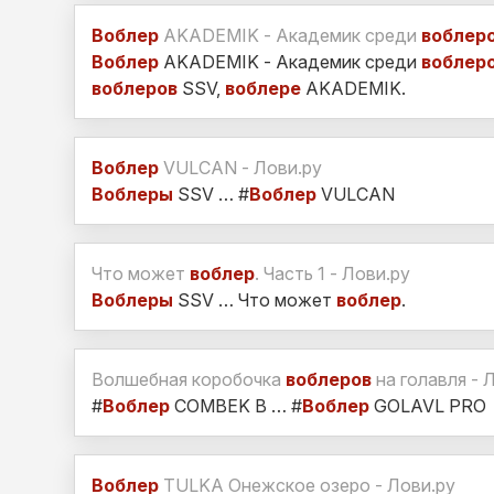
Воблер
AKADEMIK - Академик среди
воблер
Воблер
AKADEMIK - Академик среди
воблер
воблеров
SSV,
воблере
AKADEMIK.
Воблер
VULCAN - Лови.ру
Воблеры
SSV … #
Воблер
VULCAN
Что может
воблер
. Часть 1 - Лови.ру
Воблеры
SSV … Что может
воблер
.
Волшебная коробочка
воблеров
на голавля - 
#
Воблер
COMBEK B … #
Воблер
GOLAVL PRO
Воблер
TULKA Онежское озеро - Лови.ру