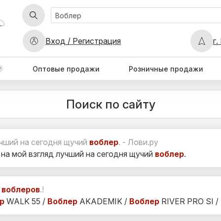
Вход / Регистрация
г.
Оптовые продажи
Розничные продажи
Поиск по сайту
чший на сегодня щучий
воблер
. - Лови.ру
а мой взгляд лучший на сегодня щучий
воблер
.
г
воблеров
.!
р
WALK 55 /
Воблер
AKADEMIK /
Воблер
RIVER PRO SI /