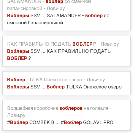
SALAMANDER -
воблер
со сменной
балансировкой - Лови.ру
Воблеры
SSV … SALAMANDER -
воблер
со
сменной балансировкой
КАК ПРАВИЛЬНО ПОДАТЬ
ВОБЛЕР
!? - Лови.ру
Воблеры
SSV … КАК ПРАВИЛЬНО ПОДАТЬ
ВОБЛЕР
!?
Воблер
TULKA Онежское озеро - Лови.ру
Воблеры
SSV …
Воблер
TULKA Онежское озеро
Волшебная коробочка
воблеров
на голавля -
Лови.ру
#
Воблер
COMBEK B … #
Воблер
GOLAVL PRO