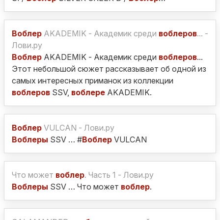
Воблер
AKADEMIK - Академик среди
воблеров
... -
Лови.ру
Воблер
AKADEMIK - Академик среди
воблеров
...
Этот небольшой сюжет рассказывает об одной из
самых интересных приманок из коллекции
воблеров
SSV,
воблере
AKADEMIK.
Воблер
VULCAN - Лови.ру
Воблеры
SSV … #
Воблер
VULCAN
Что может
воблер
. Часть 1 - Лови.ру
Воблеры
SSV … Что может
воблер
.