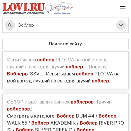
Поиск по сайту
Испытываем
воблер
PLOTVA на мой взгляд
лучший на сегодня щучий
воблер
. - Лови.ру
Воблеры
SSV … Испытываем
воблер
PLOTVA на
мой взгляд лучший на сегодня щучий
воблер
.
ОБЗОР с выставки новинок
воблеров
. Твичинг
воблеров
.!
Смотреть в каталоге:
Воблер
DUM 44 /
Воблер
WALK 55 /
Воблер
AKADEMIK /
Воблер
RIVER PRO
SI /
Воблер
SILVER CREEK D /
Воблер
…