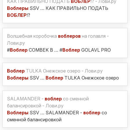
КАК ПРАВИЛЬНО ПОДАТЬ
ВОБЛЕР
!? - Лови.ру
Воблеры
SSV … КАК ПРАВИЛЬНО ПОДАТЬ
ВОБЛЕР
!?
Волшебная коробочка
воблеров
на голавля -
Лови.ру
#
Воблер
COMBEK B … #
Воблер
GOLAVL PRO
Воблер
TULKA Онежское озеро - Лови.ру
Воблеры
SSV …
Воблер
TULKA Онежское озеро
SALAMANDER -
воблер
со сменной
балансировкой - Лови.ру
Воблеры
SSV … SALAMANDER -
воблер
со
сменной балансировкой