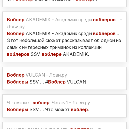
Воблер
AKADEMIK - Академик среди
воблеров
... -
Лови.ру
Воблер
AKADEMIK - Академик среди
воблеров
...
Этот небольшой сюжет рассказывает об одной из
самых интересных приманок из коллекции
воблеров
SSV,
воблере
AKADEMIK.
Воблер
VULCAN - Лови.ру
Воблеры
SSV … #
Воблер
VULCAN
Что может
воблер
. Часть 1 - Лови.ру
Воблеры
SSV … Что может
воблер
.