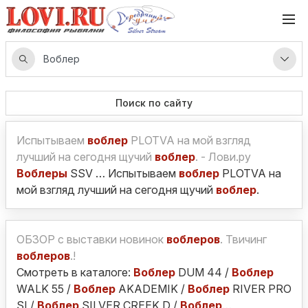
Поиск по сайту
Испытываем
воблер
PLOTVA на мой взгляд
лучший на сегодня щучий
воблер
. - Лови.ру
Воблеры
SSV … Испытываем
воблер
PLOTVA на
мой взгляд лучший на сегодня щучий
воблер
.
ОБЗОР с выставки новинок
воблеров
. Твичинг
воблеров
.!
Смотреть в каталоге:
Воблер
DUM 44 /
Воблер
WALK 55 /
Воблер
AKADEMIK /
Воблер
RIVER PRO
SI /
Воблер
SILVER CREEK D /
Воблер
…