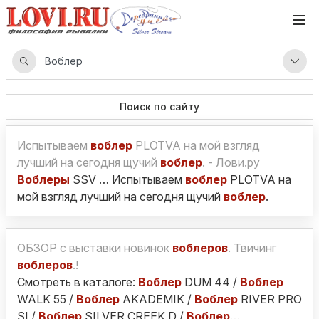
Поиск по сайту
Испытываем
воблер
PLOTVA на мой взгляд
лучший на сегодня щучий
воблер
. - Лови.ру
Воблеры
SSV … Испытываем
воблер
PLOTVA на
мой взгляд лучший на сегодня щучий
воблер
.
ОБЗОР с выставки новинок
воблеров
. Твичинг
воблеров
.!
Смотреть в каталоге:
Воблер
DUM 44 /
Воблер
WALK 55 /
Воблер
AKADEMIK /
Воблер
RIVER PRO
SI /
Воблер
SILVER CREEK D /
Воблер
…