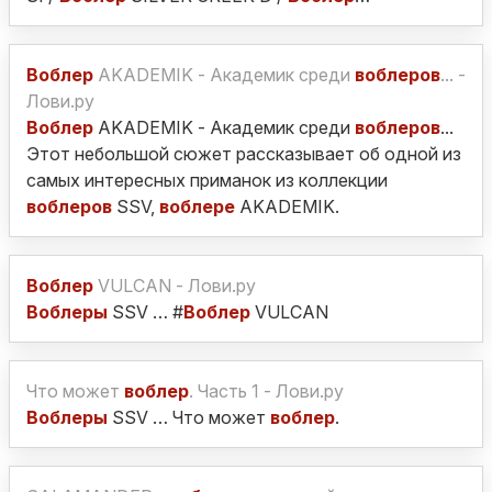
Воблер
AKADEMIK - Академик среди
воблеров
... -
Лови.ру
Воблер
AKADEMIK - Академик среди
воблеров
...
Этот небольшой сюжет рассказывает об одной из
самых интересных приманок из коллекции
воблеров
SSV,
воблере
AKADEMIK.
Воблер
VULCAN - Лови.ру
Воблеры
SSV … #
Воблер
VULCAN
Что может
воблер
. Часть 1 - Лови.ру
Воблеры
SSV … Что может
воблер
.