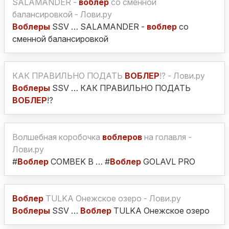
SALAMANDER -
воблер
со сменной
балансировкой - Лови.ру
Воблеры
SSV … SALAMANDER -
воблер
со
сменной балансировкой
КАК ПРАВИЛЬНО ПОДАТЬ
ВОБЛЕР
!? - Лови.ру
Воблеры
SSV … КАК ПРАВИЛЬНО ПОДАТЬ
ВОБЛЕР
!?
Волшебная коробочка
воблеров
на голавля -
Лови.ру
#
Воблер
COMBEK B … #
Воблер
GOLAVL PRO
Воблер
TULKA Онежское озеро - Лови.ру
Воблеры
SSV …
Воблер
TULKA Онежское озеро