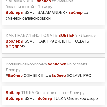
SALAMANDER -
воблер
со сменной
балансировкой - Лови.ру
Воблеры
SSV … SALAMANDER -
воблер
со
сменной балансировкой
КАК ПРАВИЛЬНО ПОДАТЬ
ВОБЛЕР
!? - Лови.ру
Воблеры
SSV … КАК ПРАВИЛЬНО ПОДАТЬ
ВОБЛЕР
!?
Волшебная коробочка
воблеров
на голавля -
Лови.ру
#
Воблер
COMBEK B … #
Воблер
GOLAVL PRO
Воблер
TULKA Онежское озеро - Лови.ру
Воблеры
SSV …
Воблер
TULKA Онежское озеро