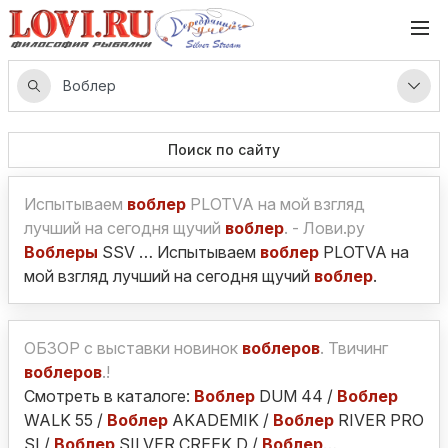
Поиск по сайту
Испытываем
воблер
PLOTVA на мой взгляд
лучший на сегодня щучий
воблер
. - Лови.ру
Воблеры
SSV … Испытываем
воблер
PLOTVA на
мой взгляд лучший на сегодня щучий
воблер
.
ОБЗОР с выставки новинок
воблеров
. Твичинг
воблеров
.!
Смотреть в каталоге:
Воблер
DUM 44 /
Воблер
WALK 55 /
Воблер
AKADEMIK /
Воблер
RIVER PRO
SI /
Воблер
SILVER CREEK D /
Воблер
…