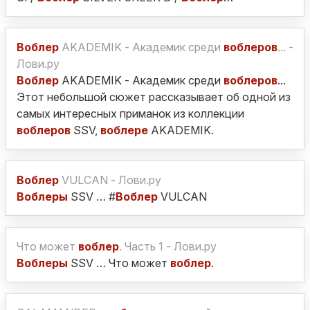
Воблер
AKADEMIK - Академик среди
воблеров
... -
Лови.ру
Воблер
AKADEMIK - Академик среди
воблеров
...
Этот небольшой сюжет рассказывает об одной из
самых интересных приманок из коллекции
воблеров
SSV,
воблере
AKADEMIK.
Воблер
VULCAN - Лови.ру
Воблеры
SSV … #
Воблер
VULCAN
Что может
воблер
. Часть 1 - Лови.ру
Воблеры
SSV … Что может
воблер
.