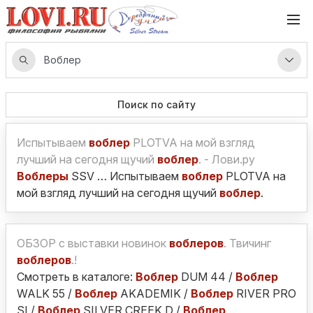
Поиск по сайту
Испытываем
воблер
PLOTVA на мой взгляд
лучший на сегодня щучий
воблер
. - Лови.ру
Воблеры
SSV … Испытываем
воблер
PLOTVA на
мой взгляд лучший на сегодня щучий
воблер
.
ОБЗОР с выставки новинок
воблеров
. Твичинг
воблеров
.!
Смотреть в каталоге:
Воблер
DUM 44 /
Воблер
WALK 55 /
Воблер
AKADEMIK /
Воблер
RIVER PRO
SI /
Воблер
SILVER CREEK D /
Воблер
…