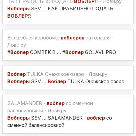
КАК ПРАВИЛЬНО ПОДАТЬ
ВОБЛЕР
!? - Лови.ру
Воблеры
SSV … КАК ПРАВИЛЬНО ПОДАТЬ
ВОБЛЕР
!?
Волшебная коробочка
воблеров
на голавля -
Лови.ру
#
Воблер
COMBEK B … #
Воблер
GOLAVL PRO
Воблер
TULKA Онежское озеро - Лови.ру
Воблеры
SSV …
Воблер
TULKA Онежское озеро
SALAMANDER -
воблер
со сменной
балансировкой - Лови.ру
Воблеры
SSV … SALAMANDER -
воблер
со
сменной балансировкой