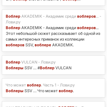
Воблер
AKADEMIK - Академик среди
воблеров
... -
Лови.ру
Воблер
AKADEMIK - Академик среди
воблеров
...
Этот небольшой сюжет рассказывает об одной из
самых интересных приманок из коллекции
воблеров
SSV,
воблере
AKADEMIK.
Воблер
VULCAN - Лови.ру
Воблеры
SSV … #
Воблер
VULCAN
Что может
воблер
. Часть 1 - Лови.ру
Воблеры
SSV … Что может
воблер
.