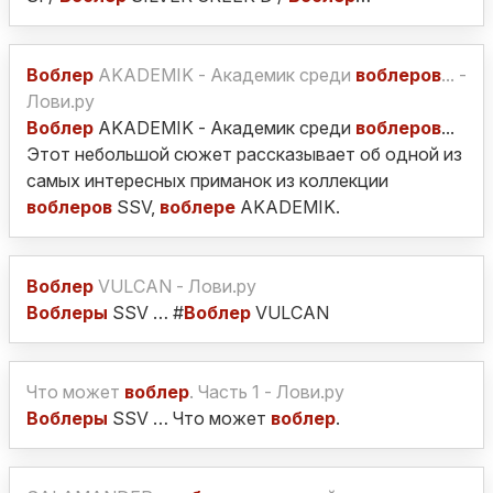
Воблер
AKADEMIK - Академик среди
воблеров
... -
Лови.ру
Воблер
AKADEMIK - Академик среди
воблеров
...
Этот небольшой сюжет рассказывает об одной из
самых интересных приманок из коллекции
воблеров
SSV,
воблере
AKADEMIK.
Воблер
VULCAN - Лови.ру
Воблеры
SSV … #
Воблер
VULCAN
Что может
воблер
. Часть 1 - Лови.ру
Воблеры
SSV … Что может
воблер
.