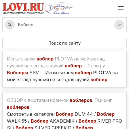
Поиск по сайту
Испытываем
воблер
PLOTVA на мой взгляд
лучший на сегодня щучий
воблер
. - Лови.ру
Воблеры
SSV … Испытываем
воблер
PLOTVA на
мой взгляд лучший на сегодня щучий
воблер
.
ОБЗОР с выставки новинок
воблеров
. Твичинг
воблеров
.!
Смотреть в каталоге:
Воблер
DUM 44 /
Воблер
WALK 55 /
Воблер
AKADEMIK /
Воблер
RIVER PRO
SI /
Воблер
SILVER CREEK D /
Воблер
…