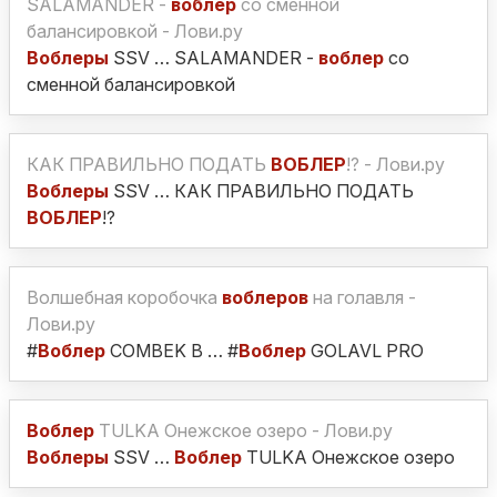
SALAMANDER -
воблер
со сменной
балансировкой - Лови.ру
Воблеры
SSV … SALAMANDER -
воблер
со
сменной балансировкой
КАК ПРАВИЛЬНО ПОДАТЬ
ВОБЛЕР
!? - Лови.ру
Воблеры
SSV … КАК ПРАВИЛЬНО ПОДАТЬ
ВОБЛЕР
!?
Волшебная коробочка
воблеров
на голавля -
Лови.ру
#
Воблер
COMBEK B … #
Воблер
GOLAVL PRO
Воблер
TULKA Онежское озеро - Лови.ру
Воблеры
SSV …
Воблер
TULKA Онежское озеро