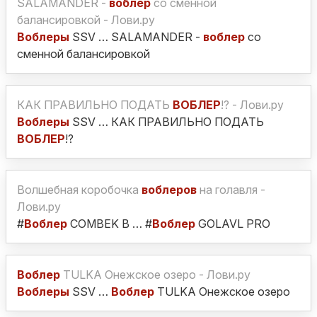
SALAMANDER -
воблер
со сменной
балансировкой - Лови.ру
Воблеры
SSV … SALAMANDER -
воблер
со
сменной балансировкой
КАК ПРАВИЛЬНО ПОДАТЬ
ВОБЛЕР
!? - Лови.ру
Воблеры
SSV … КАК ПРАВИЛЬНО ПОДАТЬ
ВОБЛЕР
!?
Волшебная коробочка
воблеров
на голавля -
Лови.ру
#
Воблер
COMBEK B … #
Воблер
GOLAVL PRO
Воблер
TULKA Онежское озеро - Лови.ру
Воблеры
SSV …
Воблер
TULKA Онежское озеро