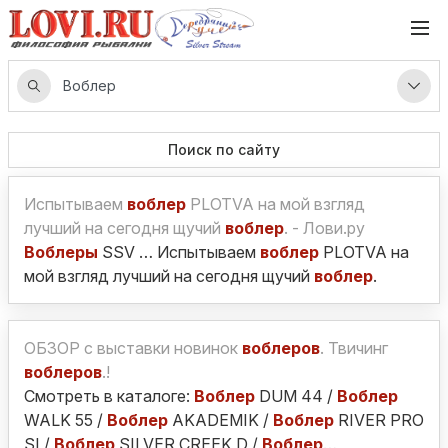
Поиск по сайту
Испытываем
воблер
PLOTVA на мой взгляд
лучший на сегодня щучий
воблер
. - Лови.ру
Воблеры
SSV … Испытываем
воблер
PLOTVA на
мой взгляд лучший на сегодня щучий
воблер
.
ОБЗОР с выставки новинок
воблеров
. Твичинг
воблеров
.!
Смотреть в каталоге:
Воблер
DUM 44 /
Воблер
WALK 55 /
Воблер
AKADEMIK /
Воблер
RIVER PRO
SI /
Воблер
SILVER CREEK D /
Воблер
…