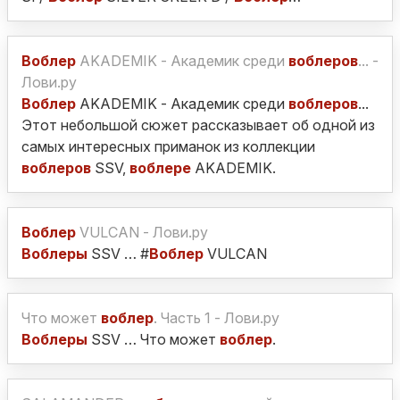
Воблер
AKADEMIK - Академик среди
воблеров
... -
Лови.ру
Воблер
AKADEMIK - Академик среди
воблеров
...
Этот небольшой сюжет рассказывает об одной из
самых интересных приманок из коллекции
воблеров
SSV,
воблере
AKADEMIK.
Воблер
VULCAN - Лови.ру
Воблеры
SSV … #
Воблер
VULCAN
Что может
воблер
. Часть 1 - Лови.ру
Воблеры
SSV … Что может
воблер
.