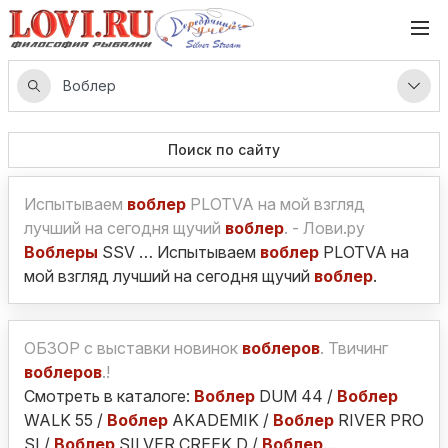
Поиск по сайту
Испытываем
воблер
PLOTVA на мой взгляд
лучший на сегодня щучий
воблер
. - Лови.ру
Воблеры
SSV … Испытываем
воблер
PLOTVA на
мой взгляд лучший на сегодня щучий
воблер
.
ОБЗОР с выставки новинок
воблеров
. Твичинг
воблеров
.!
Смотреть в каталоге:
Воблер
DUM 44 /
Воблер
WALK 55 /
Воблер
AKADEMIK /
Воблер
RIVER PRO
SI /
Воблер
SILVER CREEK D /
Воблер
…