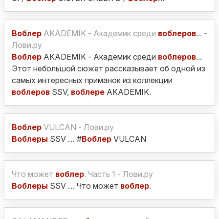
Воблер
AKADEMIK - Академик среди
воблеров
... -
Лови.ру
Воблер
AKADEMIK - Академик среди
воблеров
...
Этот небольшой сюжет рассказывает об одной из
самых интересных приманок из коллекции
воблеров
SSV,
воблере
AKADEMIK.
Воблер
VULCAN - Лови.ру
Воблеры
SSV … #
Воблер
VULCAN
Что может
воблер
. Часть 1 - Лови.ру
Воблеры
SSV … Что может
воблер
.