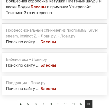
Волшебная коробочка Катушки Плетеные шнуры и
лески Лодки
Блесны
и приманки Ультралайт
Твитчинг Это интересно
Профессиональный спиннинг из программы Silver
stream, Instinct Z. - Лови.ру. - Лови.ру
Поиск по сайту …
Блесны
Библиотека - Лови.ру
Поиск по сайту …
Блесны
Продукция - Лови.ру
Поиск по сайту …
Блесны
4
5
6
7
8
9
10
11
12
13