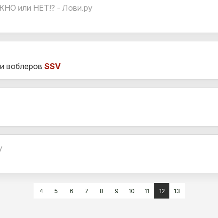
О или НЕТ!? - Лови.ру
 и воблеров
SSV
у
4
5
6
7
8
9
10
11
12
13