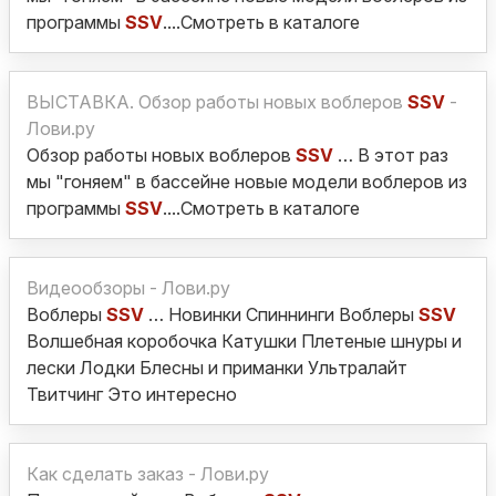
программы
SSV
....Смотреть в каталоге
ВЫСТАВКА. Обзор работы новых воблеров
SSV
-
Лови.ру
Обзор работы новых воблеров
SSV
… В этот раз
мы "гоняем" в бассейне новые модели воблеров из
программы
SSV
....Смотреть в каталоге
Видеообзоры - Лови.ру
Воблеры
SSV
… Новинки Спиннинги Воблеры
SSV
Волшебная коробочка Катушки Плетеные шнуры и
лески Лодки Блесны и приманки Ультралайт
Твитчинг Это интересно
Как сделать заказ - Лови.ру