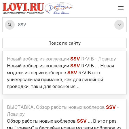
Поиск по сайту
Новый воблер из коллекции
SSV
R-VIB - Лови.ру
Новый воблер из коллекции
SSV
R-VIB … Новая
модель из серии воблеров
SSV
R-VIB это
универсальная приманка, как для линейной
проводки, так и для блеснения…
ВЫСТАВКА. Обзор работы новых воблеров
SSV
-
Лови.ру
Обзор работы новых воблеров
SSV
… В этот раз
мы "гоняем" в бассейне новые модели воблеров из