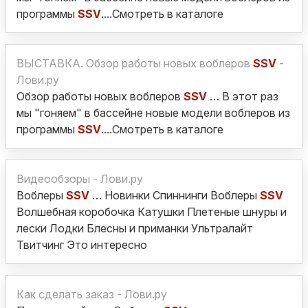
программы
SSV
....Смотреть в каталоге
ВЫСТАВКА. Обзор работы новых воблеров
SSV
-
Лови.ру
Обзор работы новых воблеров
SSV
… В этот раз
мы "гоняем" в бассейне новые модели воблеров из
программы
SSV
....Смотреть в каталоге
Видеообзоры - Лови.ру
Воблеры
SSV
… Новинки Спиннинги Воблеры
SSV
Волшебная коробочка Катушки Плетеные шнуры и
лески Лодки Блесны и приманки Ультралайт
Твитчинг Это интересно
Как сделать заказ - Лови.ру