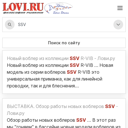
Поиск по сайту
Новый воблер из коллекции
SSV
R-VIB - Лови.ру
Новый воблер из коллекции
SSV
R-VIB … Новая
модель из серии воблеров
SSV
R-VIB это
универсальная приманка, как для линейной
проводки, так и для блеснения…
ВЫСТАВКА. Обзор работы новых воблеров
SSV
-
Лови.ру
Обзор работы новых воблеров
SSV
… В этот раз
мы "гоняем" в бассейне новые модели воблеров из