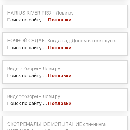
HARIUS RIVER PRO - Лови.ру
Поиск по сайту …
Поплавки
НОЧНОЙ СУДАК. Когда над Доном встаёт луна...
Поиск по сайту …
Поплавки
Видеообзоры - Лови.ру
Поиск по сайту …
Поплавки
Видеообзоры - Лови.ру
Поиск по сайту …
Поплавки
ЭКСТРЕМАЛЬНОЕ ИСПЫТАНИЕ спиннинга