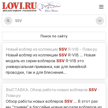
Поиск по сайту
Новый воблер из коллекции
SSV
R-VIB - Лови.ру
Новый воблер из коллекции
SSV
R-VIB … Новая
модель из серии воблеров
SSV
R-VIB это
универсальная приманка, как для линейной
проводки, так и для блеснения…
ВЫСТАВКА. Обзор работы новых воблеров
SSV
-
Лови.ру
Обзор работы новых воблеров
SSV
… В этот раз
мы "гоняем" в бассейне новые модели воблеров из