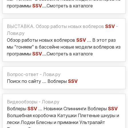
программы
SSV
....Смотреть в каталоге
ВЫСТАВКА. Обзор работы новых воблеров
SSV
-
Лови.ру
Обзор работы новых воблеров
SSV
… В этот раз
мы "гоняем" в бассейне новые модели воблеров из
программы
SSV
....Смотреть в каталоге
Вопрос-ответ - Лови.ру
Поиск по сайту … Воблеры
SSV
Видеообзоры - Лови.ру
Воблеры
SSV
… Новинки Спиннинги Воблеры
SSV
Волшебная коробочка Катушки Плетеные шнуры и
лески Лодки Блесны и приманки Ультралайт