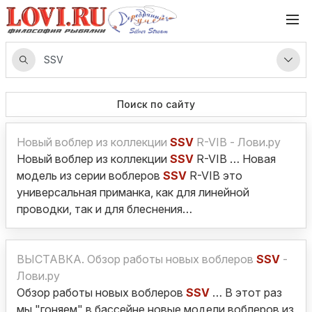
Поиск по сайту
Новый воблер из коллекции
SSV
R-VIB - Лови.ру
Новый воблер из коллекции
SSV
R-VIB … Новая
модель из серии воблеров
SSV
R-VIB это
универсальная приманка, как для линейной
проводки, так и для блеснения…
ВЫСТАВКА. Обзор работы новых воблеров
SSV
-
Лови.ру
Обзор работы новых воблеров
SSV
… В этот раз
мы "гоняем" в бассейне новые модели воблеров из