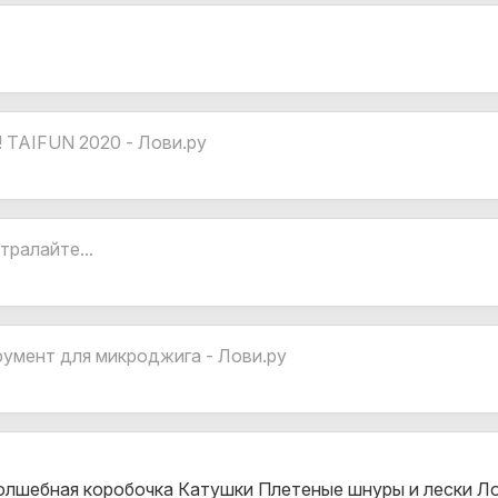
AIFUN 2020 - Лови.ру
ралайте...
мент для микроджига - Лови.ру
олшебная коробочка Катушки Плетеные шнуры и лески Л