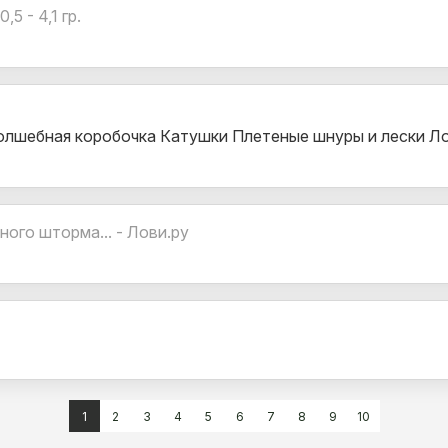
 - 4,1 гр.
олшебная коробочка Катушки Плетеные шнуры и лески Л
ного шторма... - Лови.ру
1
2
3
4
5
6
7
8
9
10