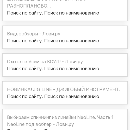
РАЗНОПЛАНОВО...
Поиск по сайту. Поиск по наименованию
Видеообзоры - Лови.ру
Поиск по сайту. Поиск по наименованию
Охота за Язём на КСУЛ! - Лови.ру
Поиск по сайту. Поиск по наименованию
НОВИНКА! JIG LINE - ДЖИГОВЫЙ ИНСТРУМЕНТ.
Поиск по сайту. Поиск по наименованию
Выбираем спиннинг из линейки NeoLine. Часть 1
NeoLine под воблер - Лови.ру