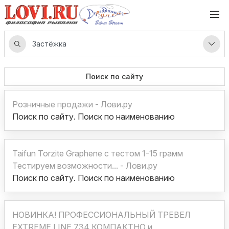
Поиск по сайту
Розничные продажи - Лови.ру
Поиск по сайту. Поиск по наименованию
Taifun Torzite Graphene с тестом 1-15 грамм
Тестируем возможности... - Лови.ру
Поиск по сайту. Поиск по наименованию
НОВИНКА! ПРОФЕССИОНАЛЬНЫЙ ТРЕВЕЛ
EXTREME LINE 734 КОМПАКТНО и