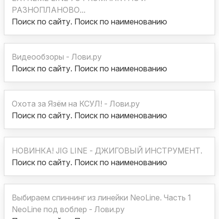
РАЗНОПЛАНОВО...
Поиск по сайту. Поиск по наименованию
Видеообзоры - Лови.ру
Поиск по сайту. Поиск по наименованию
Охота за Язём на КСУЛ! - Лови.ру
Поиск по сайту. Поиск по наименованию
НОВИНКА! JIG LINE - ДЖИГОВЫЙ ИНСТРУМЕНТ.
Поиск по сайту. Поиск по наименованию
Выбираем спиннинг из линейки NeoLine. Часть 1
NeoLine под воблер - Лови.ру