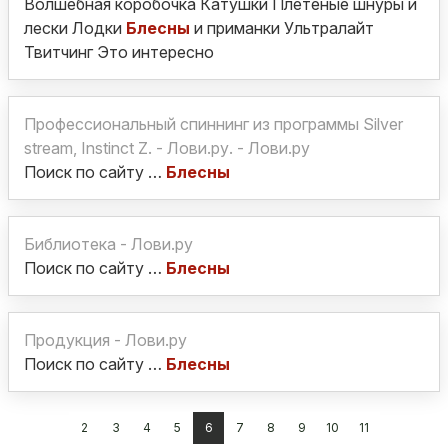
Волшебная коробочка Катушки Плетеные шнуры и
лески Лодки
Блесны
и приманки Ультралайт
Твитчинг Это интересно
Профессиональный спиннинг из программы Silver
stream, Instinct Z. - Лови.ру. - Лови.ру
Поиск по сайту …
Блесны
Библиотека - Лови.ру
Поиск по сайту …
Блесны
Продукция - Лови.ру
Поиск по сайту …
Блесны
2
3
4
5
6
7
8
9
10
11