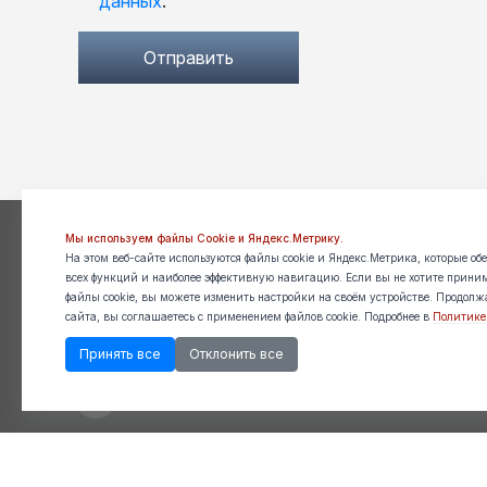
данных
.
Отправить
Официальный портал ТД «Серебряный ручей»
Мы используем файлы Cookie и Яндекс.Метрику.
На этом веб-сайте используются файлы cookie и Яндекс.Метрика, которые об
Оптовые продажи
Розничный интер
всех функций и наиболее эффективную навигацию. Если вы не хотите прини
файлы cookie, вы можете изменить настройки на своём устройстве. Продолж
+7 903 208 72 25
сайта, вы соглашаетесь с применением файлов cookie. Подробнее в
+7 985 187 26 86
Политике
+7 925 5 093 093
www.silver-stream.
Принять все
Отклонить все
+7 495 245 52 42
shop@silver-strea
sr@lovi.ru
Все права защищены. Silver Stream 2026. При копировании ма